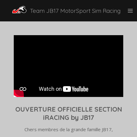
Passer
Team JB17 MotorSport Sim Racing
au
contenu
principal
OUVERTURE OFFICIELLE SECTION
iRACING by JB17
Chers membres de la grande famille JB17,