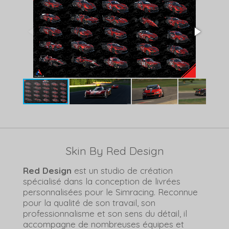
Skin By Red Design
Red Design
est un studio de création
spécialisé dans la conception de livrées
personnalisées pour le Simracing. Reconnue
pour la qualité de son travail, son
professionnalisme et son sens du détail, il
accompagne de nombreuses équipes et