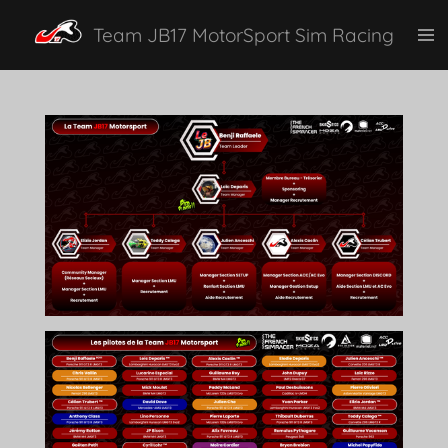
Passer
Team JB17 MotorSport Sim Racing
au
contenu
principal