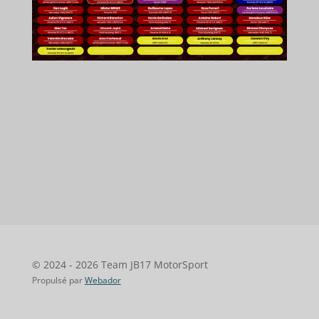
© 2024 - 2026 Team JB17 MotorSport
Propulsé par
Webador